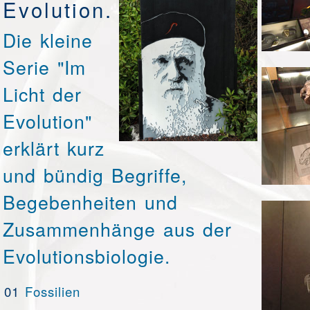
Evolution.
Die kleine
Serie "Im
Licht der
Evolution"
erklärt kurz
und bündig Begriffe,
Begebenheiten und
Zusammenhänge aus der
Evolutionsbiologie.
01
Fossilien