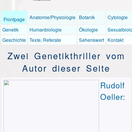
Anatomie/Physiologie
Botanik
Cytologie
Frontpage
Genetik
Humanbiologie
Ökologie
Sexualbiol
Geschichte
Texte, Referate
Sehenswert
Kontakt
Zwei Genetikthriller vom
Autor dieser Seite
Rudolf
Oeller: