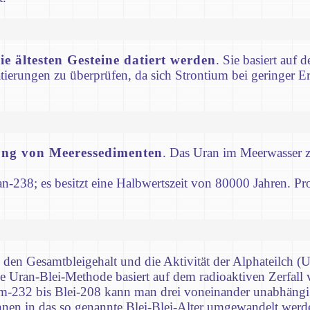
e ältesten Gesteine datiert werden
. Sie basiert auf
ierungen zu überprüfen, da sich Strontium bei geringer Er
ung von Meeressedimenten
. Das Uran im Meerwasser ze
n-238; es besitzt eine Halbwertszeit von 80000 Jahren. Pro
 den Gesamtbleigehalt und die Aktivität der Alphateilch 
e Uran-Blei-Methode basiert auf dem radioaktiven Zerfall
m-232 bis Blei-208 kann man drei voneinander unabhängige
önnen in das so genannte Blei-Blei-Alter umgewandelt wer