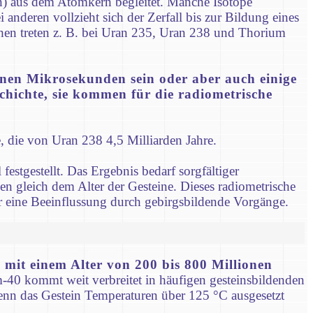
en) aus dem Atomkern begleitet. Manche Isotope
 anderen vollzieht sich der Zerfall bis zur Bildung eines
eihen treten z. B. bei Uran 235, Uran 238 und Thorium
önnen Mikrosekunden sein oder aber auch einige
chichte, sie kommen für die radiometrische
e, die von Uran 238 4,5 Milliarden Jahre.
stgestellt. Das Ergebnis bedarf sorgfältiger
en gleich dem Alter der Gesteine. Dieses radiometrische
 eine Beeinflussung durch gebirgsbildende Vorgänge.
mit einem Alter von 200 bis 800 Millionen
m-40 kommt weit verbreitet in häufigen gesteinsbildenden
nn das Gestein Temperaturen über 125 °C ausgesetzt