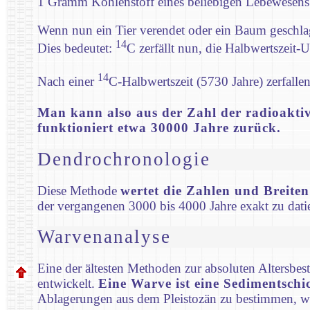
1 Gramm Kohlenstoff eines beliebigen Lebewesens 
Wenn nun ein Tier verendet oder ein Baum geschlage
14
Dies bedeutet:
C zerfällt nun, die Halbwertszeit-U
14
Nach einer
C-Halbwertszeit (5730 Jahre) zerfall
Man kann also aus der Zahl der radioakt
funktioniert etwa 30000 Jahre zurück.
Dendrochronologie
Diese Methode
wertet die Zahlen und Breite
der vergangenen 3000 bis 4000 Jahre exakt zu dati
Warvenanalyse
Eine der ältesten Methoden zur absoluten Altersb
entwickelt.
Eine Warve ist eine Sedimentschi
Ablagerungen aus dem Pleistozän zu bestimmen, w