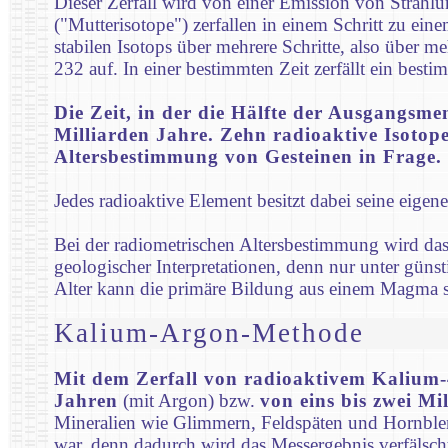
Dieser Zerfall wird von einer Emission von Strahl
("Mutterisotope") zerfallen in einem Schritt zu eine
stabilen Isotops über mehrere Schritte, also über m
232 auf. In einer bestimmten Zeit zerfällt ein besti
Die Zeit, in der die Hälfte der Ausgangsm
Milliarden Jahre. Zehn radioaktive Isotop
Altersbestimmung von Gesteinen in Frage.
Jedes radioaktive Element besitzt dabei seine eigen
Bei der radiometrischen Altersbestimmung wird das 
geologischer Interpretationen, denn nur unter günst
Alter kann die primäre Bildung aus einem Magma s
Kalium-Argon-Methode
Mit dem Zerfall von radioaktivem Kalium-
Jahren
(mit Argon) bzw.
von eins bis zwei Mi
Mineralien wie Glimmern, Feldspäten und Hornblen
war, denn dadurch wird das Messergebnis verfälsch