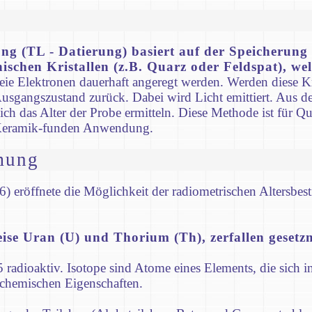
g (TL - Datierung) basiert auf der Speicherung 
ischen Kristallen (z.B. Quarz oder Feldspat), we
freie Elektronen dauerhaft angeregt werden. Werden diese K
 Ausgangszustand zurück. Dabei wird Licht emittiert. Aus d
h das Alter der Probe ermitteln. Diese Methode ist für Qua
n Keramik-funden Anwendung.
mung
6) eröffnete die Möglichkeit der radiometrischen Altersbe
weise Uran (U) und Thorium (Th), zerfallen geset
adioaktiv. Isotope sind Atome eines Elements, die sich i
 chemischen Eigenschaften.