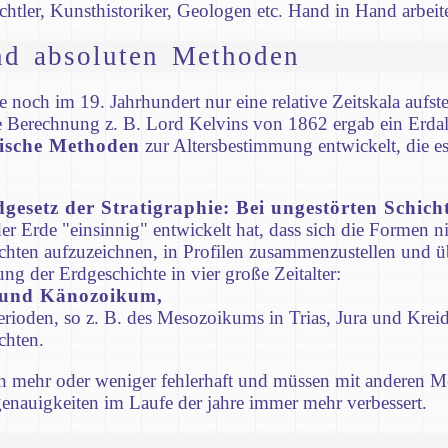
htler, Kunsthistoriker, Geologen etc. Hand in Hand arbeit
nd absoluten Methoden
och im 19. Jahrhundert nur eine relative Zeitskala aufstel
e Berechnung z. B. Lord Kelvins von 1862 ergab ein Erdal
ische Methoden
zur Altersbestimmung entwickelt, die es 
esetz der Stratigraphie: Bei ungestörten Schicht
er Erde "einsinnig" entwickelt hat, dass sich die Formen n
ichten aufzuzeichnen, in Profilen zusammenzustellen und 
ung der Erdgeschichte in vier große Zeitalter:
 und Känozoikum,
rioden, so z. B. des Mesozoikums in Trias, Jura und Kreide
chten.
n mehr oder weniger fehlerhaft und müssen mit anderen M
nauigkeiten im Laufe der jahre immer mehr verbessert.