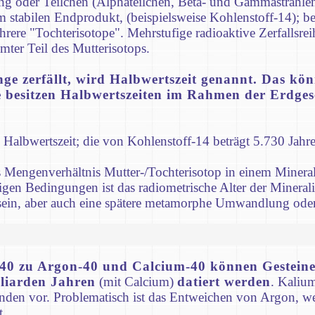
ung oder Teilchen (Alphateilchen, Beta- und Gammastrahl
m stabilen Endprodukt, (beispielsweise Kohlenstoff-14); bei
ehrere "Tochterisotope". Mehrstufige radioaktive Zerfallsr
mmter Teil des Mutterisotops.
enge zerfällt, wird Halbwertszeit genannt. Das k
e besitzen Halbwertszeiten im Rahmen der Erdges
e Halbwertszeit; die von Kohlenstoff-14 beträgt 5.730 Jahr
Mengenverhältnis Mutter-/Tochterisotop in einem Mineral fe
igen Bedingungen ist das radiometrische Alter der Minerali
ein, aber auch eine spätere metamorphe Umwandlung oder
40 zu Argon-40 und Calcium-40 können Gesteine 
lliarden Jahren
(mit Calcium)
datiert werden
. Kaliu
den vor. Problematisch ist das Entweichen von Argon, we
t.