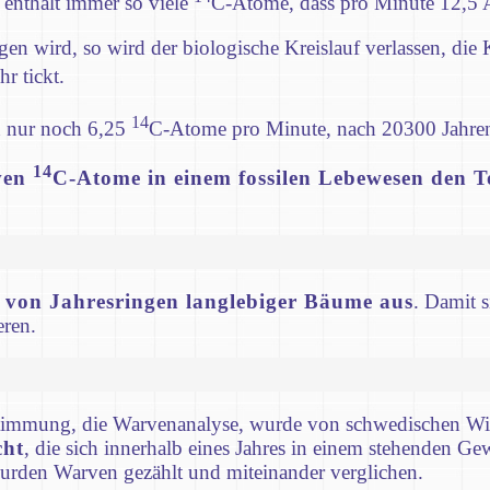
enthält immer so viele
C-Atome, dass pro Minute 12,5 
n wird, so wird der biologische Kreislauf verlassen, die
hr tickt.
14
en nur noch 6,25
C-Atome pro Minute, nach 20300 Jahre
14
iven
C-Atome in einem fossilen Lebewesen den 
n von Jahresringen langlebiger Bäume aus
. Damit 
eren.
estimmung, die Warvenanalyse, wurde von schwedischen Wis
cht
, die sich innerhalb eines Jahres in einem stehenden Gew
urden Warven gezählt und miteinander verglichen.