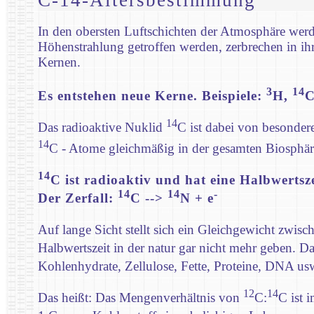
In den obersten Luftschichten der Atmosphäre werd
Höhenstrahlung getroffen werden, zerbrechen in ihr
Kernen.
3
14
Es entstehen neue Kerne. Beispiele:
H,
C
14
Das radioaktive Nuklid
C ist dabei von besonder
14
C - Atome gleichmäßig in der gesamten Biosphäre 
14
C ist radioaktiv und hat eine Halbwertsz
14
14
-
Der Zerfall:
C -->
N + e
Auf lange Sicht stellt sich ein Gleichgewicht zwis
Halbwertszeit in der natur gar nicht mehr geben. D
Kohlenhydrate, Zellulose, Fette, Proteine, DNA usw
12
14
Das heißt: Das Mengenverhältnis von
C:
C ist 