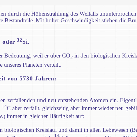
en durch die Höhenstrahlung des Weltalls ununterbrochen 
e Bestandteile. Mit hoher Geschwindigkeit stieben die Bru
32
 oder
Si.
er Bedeutung, weil er über CO
in den biologischen Kreisl
2
unseres Planeten verteilt.
eit von 5730 Jahren:
chen zerfallenden und neu entstehenden Atomen ein. Eigentl
14
a
C aber zerfällt, gleichzeitig aber immer wieder neu gebi
.) immer in gleicher Häufigkeit auf:
im biologischen Kreislauf und damit in allen Lebewesen (Ba
14