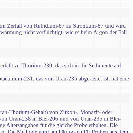
 dem Zerfall von Rubidium-87 zu Strontium-87 und wird
wärmung nicht verflüchtigt, wie es beim Argon der Fall
rfällt zu Thorium-230, das sich in die Sedimente auf
tactinium-231, das von Uran-235 abge-leitet ist, hat eine
(Uran-Thorium-Gehalt) von Zirkon-, Monazit- oder
 von Uran-238 in Blei-206 und von Uran-235 in Blei-
 Altersangaben für die gleiche Probe erhalten. Die
den. Die Methode wird am häufigsten für Proben aus dem