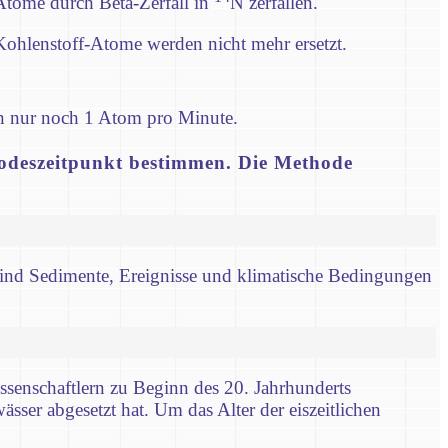
Atome durch Beta-Zerfall in
N zerfallen.
 Kohlenstoff-Atome werden nicht mehr ersetzt.
n nur noch 1 Atom pro Minute.
Todeszeitpunkt bestimmen. Die Methode
sind Sedimente, Ereignisse und klimatische Bedingungen
senschaftlern zu Beginn des 20. Jahrhunderts
ässer abgesetzt hat. Um das Alter der eiszeitlichen