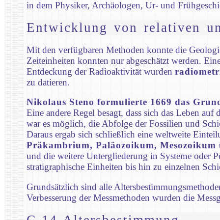
in dem Physiker, Archäologen, Ur- und Frühgeschic
Entwicklung von relativen u
Mit den verfügbaren Methoden konnte die Geologie n
Zeiteinheiten konnten nur abgeschätzt werden. Ein
Entdeckung der Radioaktivität wurden
radiometr
zu datieren.
Nikolaus Steno formulierte 1669 das Grundg
Eine andere Regel besagt, dass sich das Leben auf d
war es möglich, die Abfolge der Fossilien und Sch
Daraus ergab sich schließlich eine weltweite Einteil
Präkambrium, Paläozoikum, Mesozoikum
und die weitere Untergliederung in Systeme oder Pe
stratigraphische Einheiten bis hin zu einzelnen Schi
Grundsätzlich sind alle Altersbestimmungsmethode
Verbesserung der Messmethoden wurden die Messge
C-14-Altersbestimmung