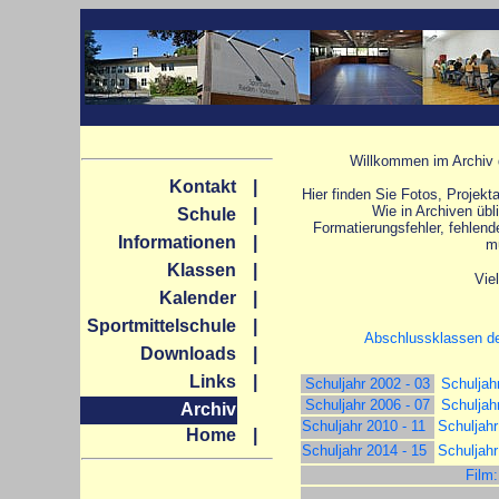
Willkommen im Archiv
Kontakt
|
Hier finden Sie Fotos, Projekt
Wie in Archiven übl
Schule
|
Formatierungsfehler, fehlend
Informationen
|
m
Klassen
|
Vie
Kalender
|
Sportmittelschule
|
Abschlussklassen d
Downloads
|
Links
|
Schuljahr 2002 - 03
Schuljah
Schuljahr 2006 - 07
Schuljah
Archiv
Schuljahr 2010 - 11
Schuljahr
Home
|
Schuljahr 2014 - 15
Schuljahr
Film