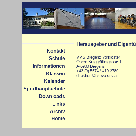
Herausgeber und Eigent
Kontakt
|
VMS Bregenz Vorkloster
Schule
|
Obere Burggräflergasse 1
Informationen
|
A-6900 Bregenz
+43 (0) 557
4 / 410 2780
Klassen
|
direktion@hsbvo.snv.at
Kalender
|
Sporthauptschule
|
Downloads
|
Links
|
Archiv
|
Home
|