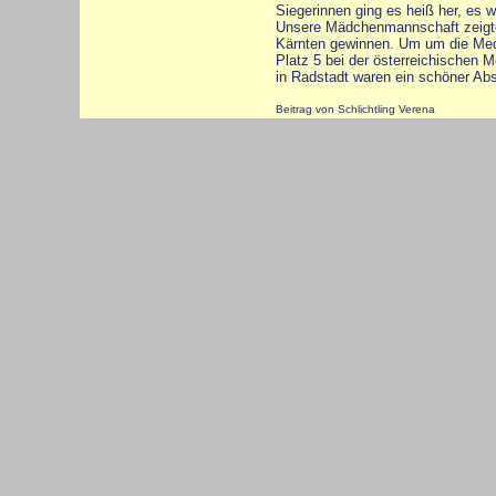
Siegerinnen ging es heiß her, es 
Unsere Mädchenmannschaft zeigte 
Kärnten gewinnen. Um um die Medai
Platz 5 bei der österreichischen Me
in Radstadt waren ein schöner Ab
Beitrag von Schlichtling Verena